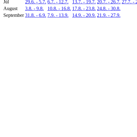
Júl
29.6. - 5.7.
6.7. - 12.7.
13.7. - 19.7.
20.7. - 26.7.
27.7. - 
August
3.8. - 9.8.
10.8. - 16.8.
17.8. - 23.8.
24.8. - 30.8.
September
31.8. - 6.9.
7.9. - 13.9.
14.9. - 20.9.
21.9. - 27.9.