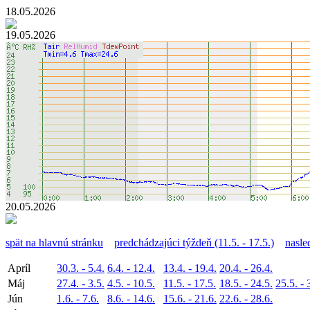
18.05.2026
19.05.2026
20.05.2026
spät na hlavnú stránku
predchádzajúci týždeň (11.5. - 17.5.)
nasle
Apríl
30.3. - 5.4.
6.4. - 12.4.
13.4. - 19.4.
20.4. - 26.4.
Máj
27.4. - 3.5.
4.5. - 10.5.
11.5. - 17.5.
18.5. - 24.5.
25.5. - 
Jún
1.6. - 7.6.
8.6. - 14.6.
15.6. - 21.6.
22.6. - 28.6.