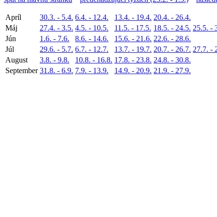
Apríl
30.3. - 5.4.
6.4. - 12.4.
13.4. - 19.4.
20.4. - 26.4.
Máj
27.4. - 3.5.
4.5. - 10.5.
11.5. - 17.5.
18.5. - 24.5.
25.5. - 
Jún
1.6. - 7.6.
8.6. - 14.6.
15.6. - 21.6.
22.6. - 28.6.
Júl
29.6. - 5.7.
6.7. - 12.7.
13.7. - 19.7.
20.7. - 26.7.
27.7. - 
August
3.8. - 9.8.
10.8. - 16.8.
17.8. - 23.8.
24.8. - 30.8.
September
31.8. - 6.9.
7.9. - 13.9.
14.9. - 20.9.
21.9. - 27.9.